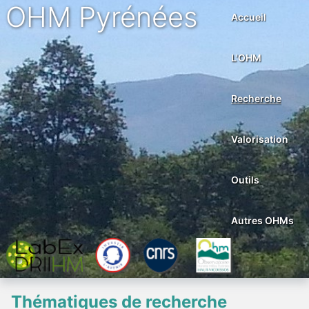
OHM Pyrénées
Accueil
L'OHM
Recherche
Valorisation
Outils
Autres OHMs
Thématiques de recherche