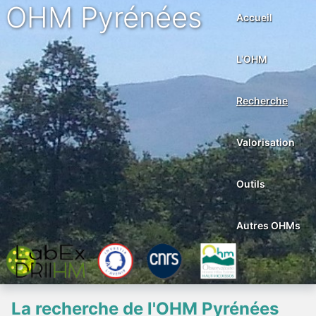
OHM Pyrénées
Accueil
L'OHM
Recherche
Valorisation
Outils
Autres OHMs
La recherche de l'OHM Pyrénées