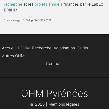
recherche
et les
projets annuels
financés par le LabEx
DRIIHM.
Source image : D. Galop (SAGEO 2016)
Accueil
L'OHM
Recherche
Valorisation
Outils
Autres OHMs
Contact
OHM Pyrénées
©
2026 |
Mentions légales