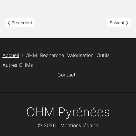
Article précédent : Le séminaire de l'OHM a eu lieu le 21/11/24 à
Article suiva
Précédent
Suivant
Accueil
L'OHM
Recherche
Valorisation
Outils
Autres OHMs
Contact
OHM Pyrénées
©
2026 |
Mentions légales